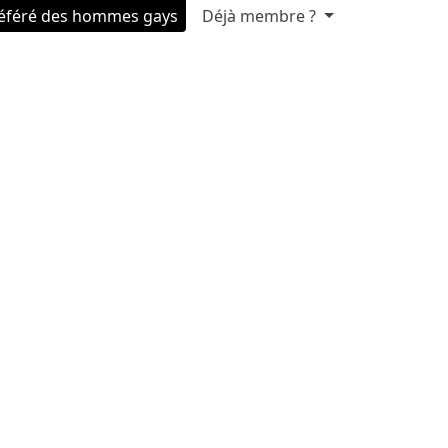
référé des hommes gays
Déjà membre ?