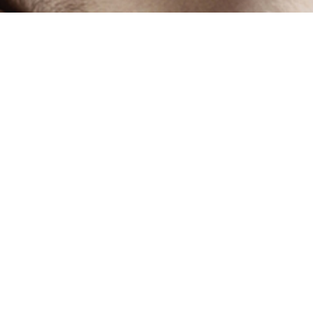
Le top des
célibataires d
Arthur
30 ans
Liss