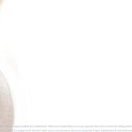
ciété GDM, responsable du traitement. Elles sont destinées à vous proposer des rencontres en adéquation a
, verrouiller ou supprimer les données vous concernant, de vous opposer à leur traitement à l'adresse 