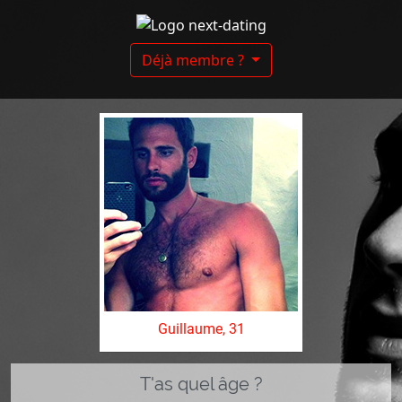
Déjà membre ?
Guillaume, 31
T'as quel âge ?